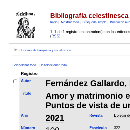
Bibliografía celestinesca
Inicio
|
Mostrar todo
|
Búsqueda simple
|
Búsqueda av
1–1 de 1 registro encontrado(s) con los criteri
(
RSS
):
Opciones de búsqueda y visualización
Seleccionar todo
Deseleccionar todo
Registro
Autor
Fernández Gallardo, 
Título
Amor y matrimonio en
Puntos de vista de un
Año
2021
Revista
Boletín d
Número
Fascículo
322