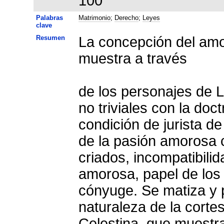
100
Palabras
Matrimonio
;
Derecho
;
Leyes
clave
Resumen
La concepción del amo
muestra a través
de los personajes de L
no triviales con la do
condición de jurista d
de la pasión amorosa c
criados, incompatibili
amorosa, papel de los 
cónyuge. Se matiza y p
naturaleza de la corte
Celestina, que muestra 