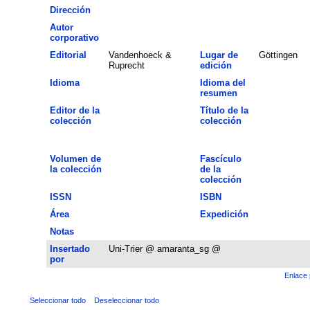
Dirección
Autor
corporativo
Editorial
Vandenhoeck &
Lugar de
Göttingen
Ruprecht
edición
Idioma
Idioma del
resumen
Editor de la
Título de la
colección
colección
Volumen de
Fascículo
la colección
de la
colección
ISSN
ISBN
Área
Expedición
Notas
Insertado
Uni-Trier @ amaranta_sg @
por
Enlace 
Seleccionar todo
Deseleccionar todo