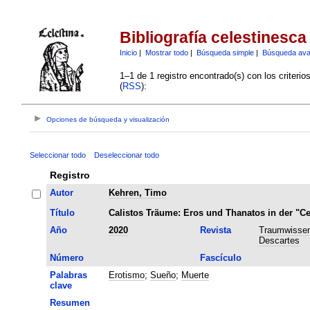
Bibliografía celestinesca
Inicio
|
Mostrar todo
|
Búsqueda simple
|
Búsqueda av
1–1 de 1 registro encontrado(s) con los criteri
(
RSS
):
Opciones de búsqueda y visualización
Seleccionar todo
Deseleccionar todo
Registro
Autor
Kehren, Timo
Título
Calistos Träume: Eros und Thanatos in der "Ce
Año
2020
Revista
Traumwissen
Descartes
Número
Fascículo
Palabras
Erotismo
;
Sueño
;
Muerte
clave
Resumen