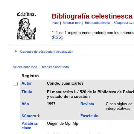
Bibliografía celestinesca
Inicio
|
Mostrar todo
|
Búsqueda simple
|
Búsqueda av
1–1 de 1 registro encontrado(s) con los criteri
(
RSS
):
Opciones de búsqueda y visualización
Seleccionar todo
Deseleccionar todo
Registro
Autor
Conde, Juan Carlos
Título
El manuscrito II-1520 de la Biblioteca de Palaci
y estado de la cuestión
Año
1997
Revista
Cinco siglos de 
interpretativas
Número
Fascículo
Palabras
Origen de Mp
;
Mp
clave