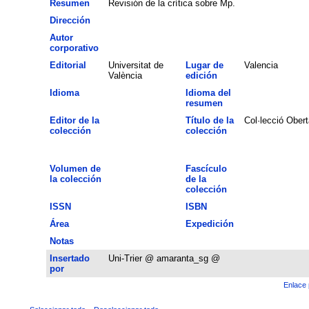
Resumen
Revisión de la crítica sobre Mp.
Dirección
Autor
corporativo
Editorial
Universitat de
Lugar de
Valencia
València
edición
Idioma
Idioma del
resumen
Editor de la
Título de la
Col·lecció Obert
colección
colección
Volumen de
Fascículo
la colección
de la
colección
ISSN
ISBN
Área
Expedición
Notas
Insertado
Uni-Trier @ amaranta_sg @
por
Enlace 