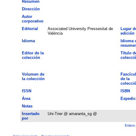
Resumen
Dirección
Autor
corporativo
Editorial
Associated University Pressesitat de
Lugar d
València
edición
Idioma
Idioma 
resume
Editor de la
Título d
colección
colecci
Volumen de
Fascícu
la colección
de la
colecci
ISSN
ISBN
Área
Expedic
Notas
Insertado
Uni-Trier @ amaranta_sg @
por
Enlace 