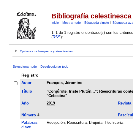
Bibliografía celestinesca
Inicio
|
Mostrar todo
|
Búsqueda simple
|
Búsqueda av
1–1 de 1 registro encontrado(s) con los criteri
(
RSS
):
Opciones de búsqueda y visualización
Seleccionar todo
Deseleccionar todo
Registro
Autor
François, Jéromine
Título
"Conjúrote, triste Plutón...": Reescrituras con
"Celestina"
Año
2019
Revista
Número
Fascícu
Palabras
Recepción
;
Reescritura
;
Brujería
;
Hechicería
clave