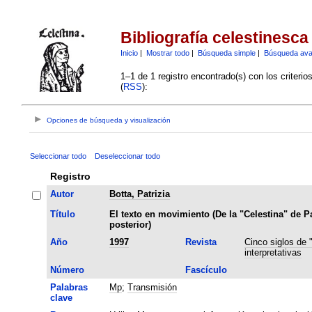
Bibliografía celestinesca
Inicio
|
Mostrar todo
|
Búsqueda simple
|
Búsqueda av
1–1 de 1 registro encontrado(s) con los criteri
(
RSS
):
Opciones de búsqueda y visualización
Seleccionar todo
Deseleccionar todo
Registro
Autor
Botta, Patrizia
Título
El texto en movimiento (De la "Celestina" de Pa
posterior)
Año
1997
Revista
Cinco siglos de 
interpretativas
Número
Fascículo
Palabras
Mp
;
Transmisión
clave