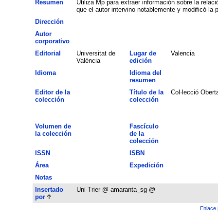
Resumen
Utiliza Mp para extraer información sobre la relaci
que el autor intervino notablemente y modificó la 
Dirección
Autor
corporativo
Editorial
Universitat de
Lugar de
Valencia
València
edición
Idioma
Idioma del
resumen
Editor de la
Título de la
Col·lecció Obert
colección
colección
Volumen de
Fascículo
la colección
de la
colección
ISSN
ISBN
Área
Expedición
Notas
Insertado
Uni-Trier @ amaranta_sg @
por
Enlace 