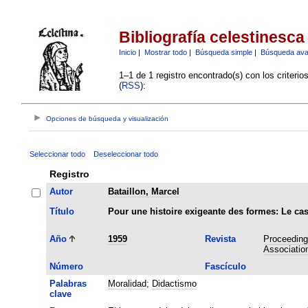
Bibliografía celestinesca
Inicio
|
Mostrar todo
|
Búsqueda simple
|
Búsqueda av
1–1 de 1 registro encontrado(s) con los criteri
(
RSS
):
Opciones de búsqueda y visualización
Seleccionar todo
Deseleccionar todo
Registro
Autor
Bataillon, Marcel
Título
Pour une histoire exigeante des formes: Le cas
Año
1959
Revista
Proceedings
Associatio
Número
Fascículo
Palabras
Moralidad
;
Didactismo
clave