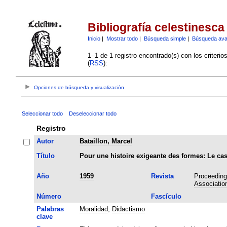
Bibliografía celestinesca
Inicio
|
Mostrar todo
|
Búsqueda simple
|
Búsqueda av
1–1 de 1 registro encontrado(s) con los criteri
(
RSS
):
Opciones de búsqueda y visualización
Seleccionar todo
Deseleccionar todo
Registro
Autor
Bataillon, Marcel
Título
Pour une histoire exigeante des formes: Le cas
Año
1959
Revista
Proceedings
Associatio
Número
Fascículo
Palabras
Moralidad
;
Didactismo
clave