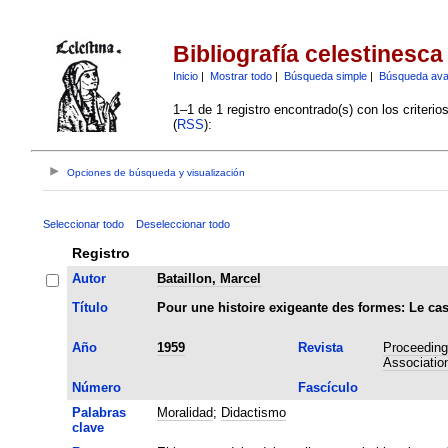
Bibliografía celestinesca
Inicio
|
Mostrar todo
|
Búsqueda simple
|
Búsqueda av
1–1 de 1 registro encontrado(s) con los criteri
(
RSS
):
Opciones de búsqueda y visualización
Seleccionar todo
Deseleccionar todo
Registro
Autor
Bataillon, Marcel
Título
Pour une histoire exigeante des formes: Le cas
Año
1959
Revista
Proceedings
Associatio
Número
Fascículo
Palabras
Moralidad
;
Didactismo
clave