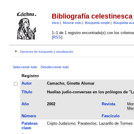
Bibliografía celestinesca
Inicio
|
Mostrar todo
|
Búsqueda simple
|
Búsqueda av
1–1 de 1 registro encontrado(s) con los criteri
(
RSS
):
Opciones de búsqueda y visualización
Seleccionar todo
Deseleccionar todo
Registro
Autor
Camacho, Ginette Alomar
Título
Huellas judío-conversas en los prólogos de "La
Año
2002
Revista
Mor
Mer
Número
Fascículo
Palabras
Cripto-Judaísmo
;
Paratextos
;
Lazarillo de Tormes
clave