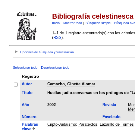
Bibliografía celestinesca
Inicio
|
Mostrar todo
|
Búsqueda simple
|
Búsqueda av
1–1 de 1 registro encontrado(s) con los criteri
(
RSS
):
Opciones de búsqueda y visualización
Seleccionar todo
Deseleccionar todo
Registro
Autor
Camacho, Ginette Alomar
Título
Huellas judío-conversas en los prólogos de "La
Año
2002
Revista
Mor
Mer
Número
Fascículo
Palabras
Cripto-Judaísmo
;
Paratextos
;
Lazarillo de Tormes
clave