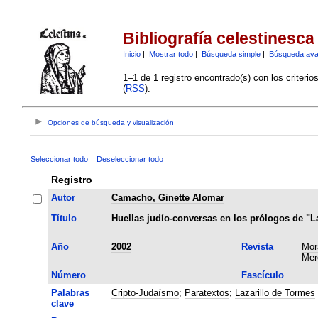
Bibliografía celestinesca
Inicio
|
Mostrar todo
|
Búsqueda simple
|
Búsqueda av
1–1 de 1 registro encontrado(s) con los criteri
(
RSS
):
Opciones de búsqueda y visualización
Seleccionar todo
Deseleccionar todo
Registro
Autor
Camacho, Ginette Alomar
Título
Huellas judío-conversas en los prólogos de "La
Año
2002
Revista
Mor
Mer
Número
Fascículo
Palabras
Cripto-Judaísmo
;
Paratextos
;
Lazarillo de Tormes
clave