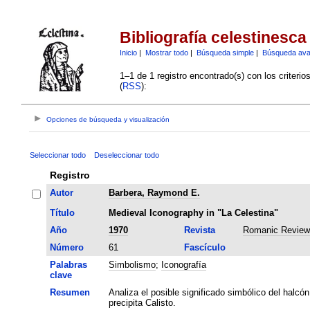
Bibliografía celestinesca
Inicio
|
Mostrar todo
|
Búsqueda simple
|
Búsqueda av
1–1 de 1 registro encontrado(s) con los criteri
(
RSS
):
Opciones de búsqueda y visualización
Seleccionar todo
Deseleccionar todo
Registro
Autor
Barbera, Raymond E.
Título
Medieval Iconography in "La Celestina"
Año
1970
Revista
Romanic Review
Número
61
Fascículo
Palabras
Simbolismo
;
Iconografía
clave
Resumen
Analiza el posible significado simbólico del halcón
precipita Calisto.