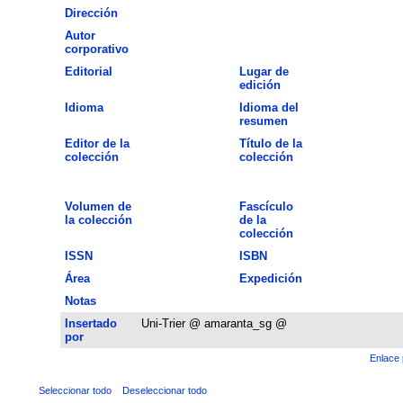
Dirección
Autor
corporativo
Editorial
Lugar de
edición
Idioma
Idioma del
resumen
Editor de la
Título de la
colección
colección
Volumen de
Fascículo
la colección
de la
colección
ISSN
ISBN
Área
Expedición
Notas
Insertado
Uni-Trier @ amaranta_sg @
por
Enlace 
Seleccionar todo
Deseleccionar todo