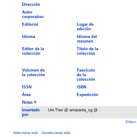
Dirección
Autor
corporativo
Editorial
Lugar de
edición
Idioma
Idioma del
resumen
Editor de la
Título de la
colección
colección
Volumen de
Fascículo
la colección
de la
colección
ISSN
ISBN
Área
Expedición
Notas
Insertado
Uni-Trier @ amaranta_sg @
por
Enlace 
Seleccionar todo
Deseleccionar todo