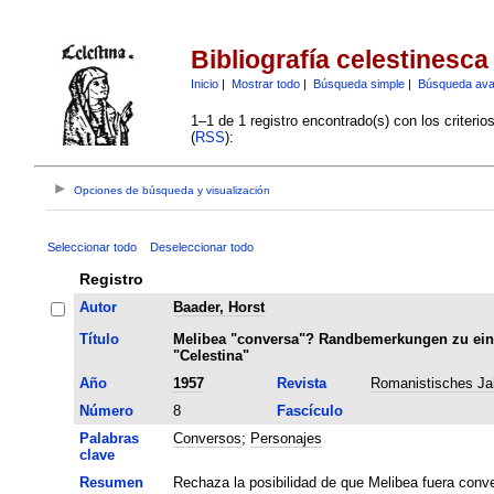
Bibliografía celestinesca
Inicio
|
Mostrar todo
|
Búsqueda simple
|
Búsqueda av
1–1 de 1 registro encontrado(s) con los criteri
(
RSS
):
Opciones de búsqueda y visualización
Seleccionar todo
Deseleccionar todo
Registro
Autor
Baader, Horst
Título
Melibea "conversa"? Randbemerkungen zu eine
"Celestina"
Año
1957
Revista
Romanistisches Ja
Número
8
Fascículo
Palabras
Conversos
;
Personajes
clave
Resumen
Rechaza la posibilidad de que Melibea fuera conv