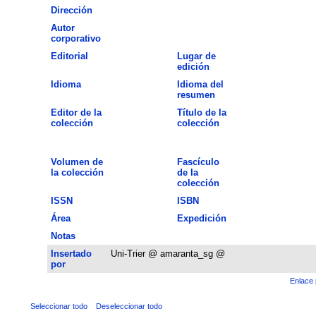
Dirección
Autor
corporativo
Editorial
Lugar de
edición
Idioma
Idioma del
resumen
Editor de la
Título de la
colección
colección
Volumen de
Fascículo
la colección
de la
colección
ISSN
ISBN
Área
Expedición
Notas
Insertado
Uni-Trier @ amaranta_sg @
por
Enlace 
Seleccionar todo
Deseleccionar todo