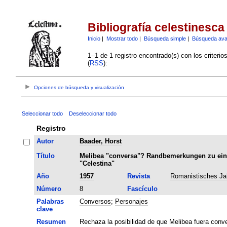
Bibliografía celestinesca
Inicio
|
Mostrar todo
|
Búsqueda simple
|
Búsqueda av
1–1 de 1 registro encontrado(s) con los criteri
(
RSS
):
Opciones de búsqueda y visualización
Seleccionar todo
Deseleccionar todo
Registro
Autor
Baader, Horst
Título
Melibea "conversa"? Randbemerkungen zu eine
"Celestina"
Año
1957
Revista
Romanistisches Ja
Número
8
Fascículo
Palabras
Conversos
;
Personajes
clave
Resumen
Rechaza la posibilidad de que Melibea fuera conv