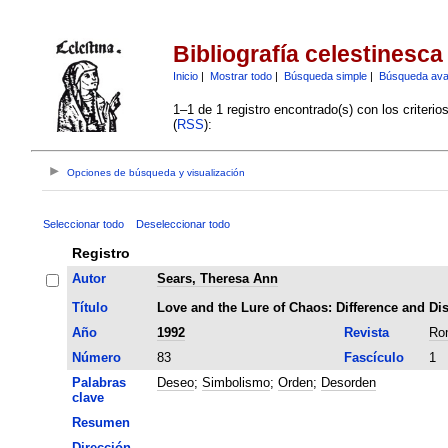
Bibliografía celestinesca
Inicio
|
Mostrar todo
|
Búsqueda simple
|
Búsqueda av
1–1 de 1 registro encontrado(s) con los criteri
(
RSS
):
Opciones de búsqueda y visualización
Seleccionar todo
Deseleccionar todo
Registro
Autor
Sears, Theresa Ann
Título
Love and the Lure of Chaos: Difference and Dis
Año
1992
Revista
Ro
Número
83
Fascículo
1
Palabras
Deseo
;
Simbolismo
;
Orden
;
Desorden
clave
Resumen
Dirección