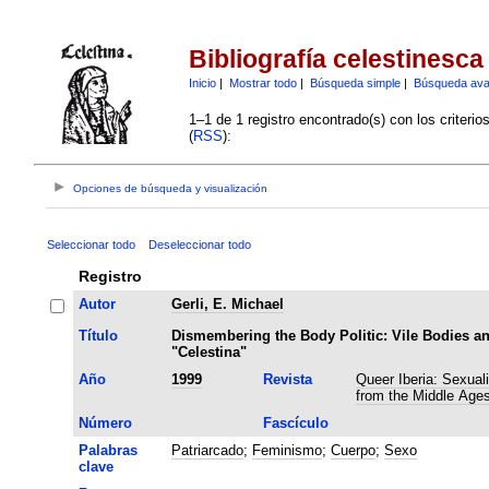
Bibliografía celestinesca
Inicio
|
Mostrar todo
|
Búsqueda simple
|
Búsqueda av
1–1 de 1 registro encontrado(s) con los criteri
(
RSS
):
Opciones de búsqueda y visualización
Seleccionar todo
Deseleccionar todo
Registro
Autor
Gerli, E. Michael
Título
Dismembering the Body Politic: Vile Bodies a
"Celestina"
Año
1999
Revista
Queer Iberia: Sexuali
from the Middle Age
Número
Fascículo
Palabras
Patriarcado
;
Feminismo
;
Cuerpo
;
Sexo
clave