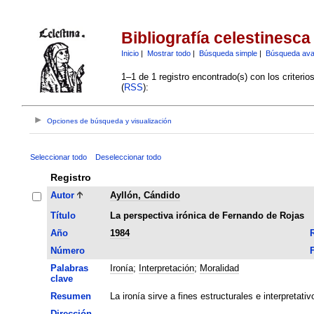
Bibliografía celestinesca
Inicio
|
Mostrar todo
|
Búsqueda simple
|
Búsqueda av
1–1 de 1 registro encontrado(s) con los criteri
(
RSS
):
Opciones de búsqueda y visualización
Seleccionar todo
Deseleccionar todo
Registro
Autor
Ayllón, Cándido
Título
La perspectiva irónica de Fernando de Rojas
Año
1984
R
Número
Palabras
Ironía
;
Interpretación
;
Moralidad
clave
Resumen
La ironía sirve a fines estructurales e interpretativ
Dirección