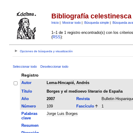
Bibliografía celestinesca
Inicio
|
Mostrar todo
|
Búsqueda simple
|
Búsqueda av
1–1 de 1 registro encontrado(s) con los criteri
(
RSS
):
Opciones de búsqueda y visualización
Seleccionar todo
Deseleccionar todo
Registro
Autor
Lema-Hincapié, Andrés
Título
Borges y el medioevo literario de España
Año
2007
Revista
Bulletin Hispaniqu
Número
109
Fascículo
1
Palabras
Jorge Luis Borges
clave
Resumen
Dirección