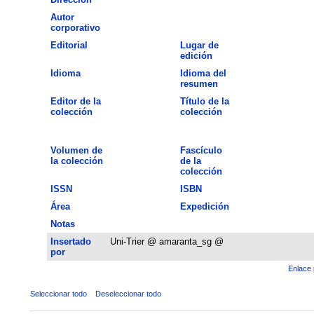
Autor
corporativo
Editorial
Lugar de
edición
Idioma
Idioma del
resumen
Editor de la
Título de la
colección
colección
Volumen de
Fascículo
la colección
de la
colección
ISSN
ISBN
Área
Expedición
Notas
Insertado
Uni-Trier @ amaranta_sg @
por
Enlace 
Seleccionar todo
Deseleccionar todo