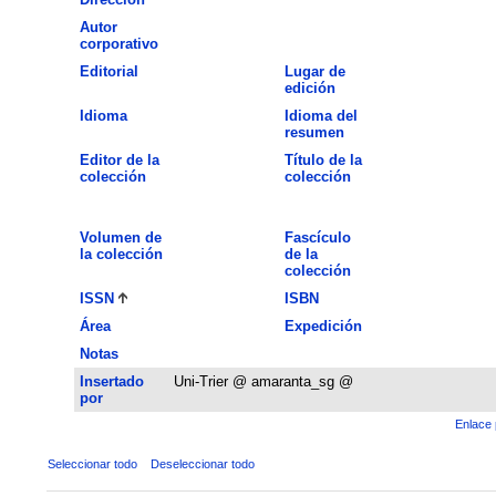
Autor
corporativo
Editorial
Lugar de
edición
Idioma
Idioma del
resumen
Editor de la
Título de la
colección
colección
Volumen de
Fascículo
la colección
de la
colección
ISSN
ISBN
Área
Expedición
Notas
Insertado
Uni-Trier @ amaranta_sg @
por
Enlace 
Seleccionar todo
Deseleccionar todo