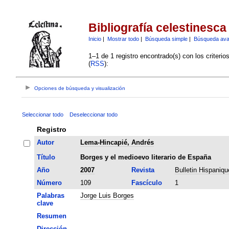
Bibliografía celestinesca
Inicio
|
Mostrar todo
|
Búsqueda simple
|
Búsqueda av
1–1 de 1 registro encontrado(s) con los criteri
(
RSS
):
Opciones de búsqueda y visualización
Seleccionar todo
Deseleccionar todo
Registro
Autor
Lema-Hincapié, Andrés
Título
Borges y el medioevo literario de España
Año
2007
Revista
Bulletin Hispaniqu
Número
109
Fascículo
1
Palabras
Jorge Luis Borges
clave
Resumen
Dirección