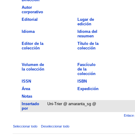
Autor
corporativo
Editorial
Lugar de
edición
Idioma
Idioma del
resumen
Editor de la
Título de la
colección
colección
Volumen de
Fascículo
la colección
de la
colección
ISSN
ISBN
Área
Expedición
Notas
Insertado
Uni-Trier @ amaranta_sg @
por
Enlace 
Seleccionar todo
Deseleccionar todo