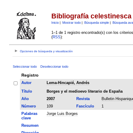
Bibliografía celestinesca
Inicio
|
Mostrar todo
|
Búsqueda simple
|
Búsqueda av
1–1 de 1 registro encontrado(s) con los criteri
(
RSS
):
Opciones de búsqueda y visualización
Seleccionar todo
Deseleccionar todo
Registro
Autor
Lema-Hincapié, Andrés
Título
Borges y el medioevo literario de España
Año
2007
Revista
Bulletin Hispaniqu
Número
109
Fascículo
1
Palabras
Jorge Luis Borges
clave
Resumen
Dirección