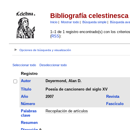
Bibliografía celestinesca
Inicio
|
Mostrar todo
|
Búsqueda simple
|
Búsqueda av
1–1 de 1 registro encontrado(s) con los criteri
(
RSS
):
Opciones de búsqueda y visualización
Seleccionar todo
Deseleccionar todo
Registro
Autor
Deyermond, Alan D.
Título
Poesía de cancionero del siglo XV
Año
2007
Revista
Número
Fascículo
Palabras
Recopilación de artículos
clave
Resumen
Dirección