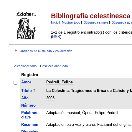
Bibliografía celestinesca
Inicio
|
Mostrar todo
|
Búsqueda simple
|
Búsqueda av
1–1 de 1 registro encontrado(s) con los criteri
(
RSS
):
Opciones de búsqueda y visualización
Seleccionar todo
Deseleccionar todo
Registro
Autor
Pedrell, Felipe
Título
La Celestina. Tragicomedia lírica de Calisto y 
Año
2003
Número
Palabras
Adaptación musical
;
Ópera
;
Felipe Pedrell
clave
Resumen
Adaptación para voz y piano. Facsímil del original
Dirección