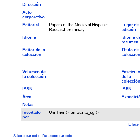
Dirección
Autor
corporativo
Editorial
Papers of the Medieval Hispanic
Lugar de
Research Seminary
edición
Idioma
Idioma de
resumen
Editor de la
Título de 
colección
colecció
Volumen de
Fascícul
la colección
de la
colecció
ISSN
ISBN
Área
Expedici
Notas
Insertado
Uni-Trier @ amaranta_sg @
por
Enlace 
Seleccionar todo
Deseleccionar todo