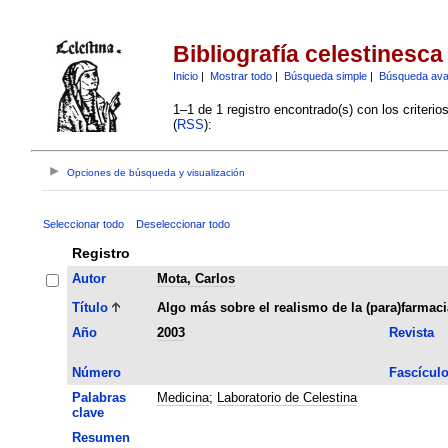
Bibliografía celestinesca
Inicio
|
Mostrar todo
|
Búsqueda simple
|
Búsqueda av
1–1 de 1 registro encontrado(s) con los criteri
(
RSS
):
Opciones de búsqueda y visualización
Seleccionar todo
Deseleccionar todo
Registro
Autor
Mota, Carlos
Título
Algo más sobre el realismo de la (para)farmaci
Año
2003
Revista
Número
Fascícul
Palabras
Medicina
;
Laboratorio de Celestina
clave
Resumen