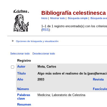
Bibliografía celestinesca
Inicio
|
Mostrar todo
|
Búsqueda simple
|
Búsqueda av
1–1 de 1 registro encontrado(s) con los criteri
(
RSS
):
Opciones de búsqueda y visualización
Seleccionar todo
Deseleccionar todo
Registro
Autor
Mota, Carlos
Título
Algo más sobre el realismo de la (para)farmaci
Año
2003
Revista
Número
Fascícul
Palabras
Medicina
;
Laboratorio de Celestina
clave
Resumen