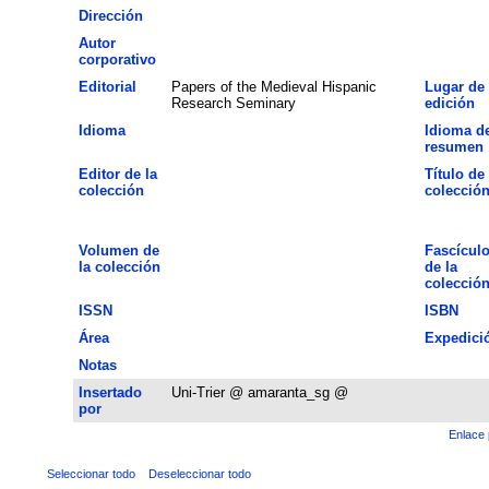
Dirección
Autor
corporativo
Editorial
Papers of the Medieval Hispanic
Lugar de
Research Seminary
edición
Idioma
Idioma de
resumen
Editor de la
Título de 
colección
colecció
Volumen de
Fascícul
la colección
de la
colecció
ISSN
ISBN
Área
Expedici
Notas
Insertado
Uni-Trier @ amaranta_sg @
por
Enlace 
Seleccionar todo
Deseleccionar todo