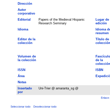
Dirección
Autor
corporativo
Editorial
Papers of the Medieval Hispanic
Lugar de
Research Seminary
edición
Idioma
Idioma de
resumen
Editor de la
Título de 
colección
colecció
Volumen de
Fascícul
la colección
de la
colecció
ISSN
ISBN
Área
Expedici
Notas
Insertado
Uni-Trier @ amaranta_sg @
por
Enlace 
Seleccionar todo
Deseleccionar todo