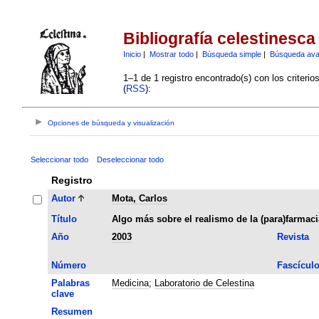
Bibliografía celestinesca
Inicio
|
Mostrar todo
|
Búsqueda simple
|
Búsqueda av
1–1 de 1 registro encontrado(s) con los criteri
(
RSS
):
Opciones de búsqueda y visualización
Seleccionar todo
Deseleccionar todo
Registro
Autor
Mota, Carlos
Título
Algo más sobre el realismo de la (para)farmaci
Año
2003
Revista
Número
Fascícul
Palabras
Medicina
;
Laboratorio de Celestina
clave
Resumen