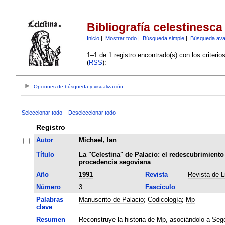
Bibliografía celestinesca
Inicio
|
Mostrar todo
|
Búsqueda simple
|
Búsqueda av
1–1 de 1 registro encontrado(s) con los criteri
(
RSS
):
Opciones de búsqueda y visualización
Seleccionar todo
Deseleccionar todo
Registro
Autor
Michael, Ian
Título
La "Celestina" de Palacio: el redescubrimiento d
procedencia segoviana
Año
1991
Revista
Revista de L
Número
3
Fascículo
Palabras
Manuscrito de Palacio
;
Codicología
;
Mp
clave
Resumen
Reconstruye la historia de Mp, asociándolo a Sego