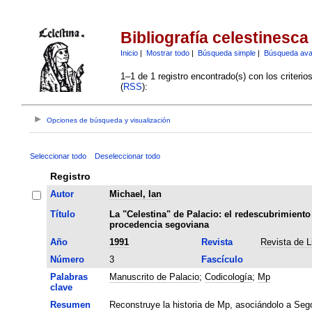
Bibliografía celestinesca
Inicio
|
Mostrar todo
|
Búsqueda simple
|
Búsqueda av
1–1 de 1 registro encontrado(s) con los criteri
(
RSS
):
Opciones de búsqueda y visualización
Seleccionar todo
Deseleccionar todo
Registro
Autor
Michael, Ian
Título
La "Celestina" de Palacio: el redescubrimiento d
procedencia segoviana
Año
1991
Revista
Revista de L
Número
3
Fascículo
Palabras
Manuscrito de Palacio
;
Codicología
;
Mp
clave
Resumen
Reconstruye la historia de Mp, asociándolo a Sego