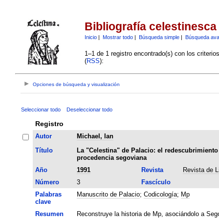
Bibliografía celestinesca
Inicio
|
Mostrar todo
|
Búsqueda simple
|
Búsqueda av
1–1 de 1 registro encontrado(s) con los criteri
(
RSS
):
Opciones de búsqueda y visualización
Seleccionar todo
Deseleccionar todo
Registro
Autor
Michael, Ian
Título
La "Celestina" de Palacio: el redescubrimiento d
procedencia segoviana
Año
1991
Revista
Revista de L
Número
3
Fascículo
Palabras
Manuscrito de Palacio
;
Codicología
;
Mp
clave
Resumen
Reconstruye la historia de Mp, asociándolo a Sego