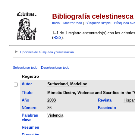
Bibliografía celestinesca
Inicio
|
Mostrar todo
|
Búsqueda simple
|
Búsqueda av
1–1 de 1 registro encontrado(s) con los criteri
(
RSS
):
Opciones de búsqueda y visualización
Seleccionar todo
Deseleccionar todo
Registro
Autor
Sutherland, Madeline
Título
Mimetic Desire, Violence and Sacrifice in the "
Año
2003
Revista
Hispan
Número
86
Fascículo
Palabras
Violencia
clave
Resumen
Dirección