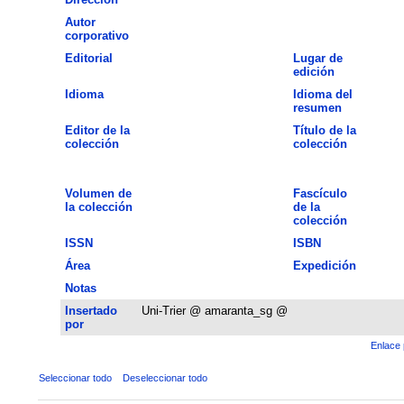
Autor
corporativo
Editorial
Lugar de
edición
Idioma
Idioma del
resumen
Editor de la
Título de la
colección
colección
Volumen de
Fascículo
la colección
de la
colección
ISSN
ISBN
Área
Expedición
Notas
Insertado
Uni-Trier @ amaranta_sg @
por
Enlace 
Seleccionar todo
Deseleccionar todo