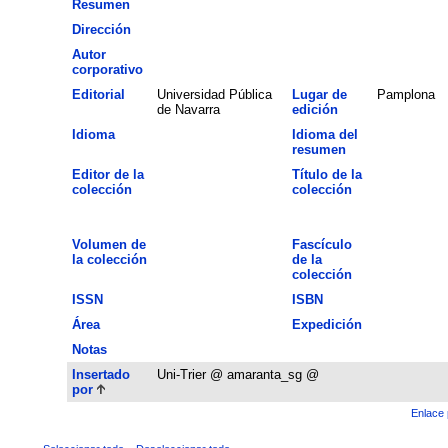
Resumen
Dirección
Autor
corporativo
Editorial
Universidad Pública
Lugar de
Pamplona
de Navarra
edición
Idioma
Idioma del
resumen
Editor de la
Título de la
colección
colección
Volumen de
Fascículo
la colección
de la
colección
ISSN
ISBN
Área
Expedición
Notas
Insertado
Uni-Trier @ amaranta_sg @
por
Enlace 