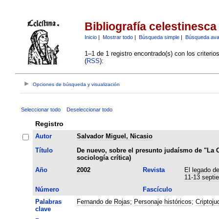
Bibliografía celestinesca
Inicio
|
Mostrar todo
|
Búsqueda simple
|
Búsqueda av
1–1 de 1 registro encontrado(s) con los criteri
(
RSS
):
Opciones de búsqueda y visualización
Seleccionar todo
Deseleccionar todo
Registro
Autor
Salvador Miguel, Nicasio
Título
De nuevo, sobre el presunto judaísmo de "La C
sociología crítica)
Año
2002
Revista
El legado de
11-13 septi
Número
Fascículo
Palabras
Fernando de Rojas
;
Personaje históricos
;
Criptoj
clave