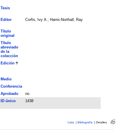
Tesis
Editor
Corfis, Ivy A.; Harris-Northall, Ray
Título
original
Título
abreviado
de la
colección
Edición
Medio
Conferencia
Aprobado
no
ID único
1438
Lista
|
Bibliografía
|
Detalles