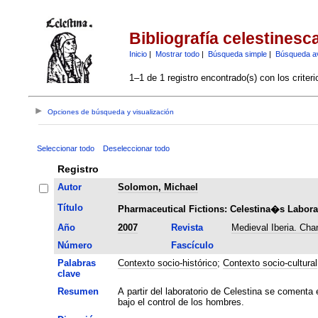
Bibliografía celestinesc
Inicio
|
Mostrar todo
|
Búsqueda simple
|
Búsqueda a
1–1 de 1 registro encontrado(s) con los criter
Opciones de búsqueda y visualización
Seleccionar todo
Deseleccionar todo
Registro
Autor
Solomon, Michael
Título
Pharmaceutical Fictions: Celestina�s Labora
Año
2007
Revista
Medieval Iberia. Cha
Número
Fascículo
Palabras
Contexto socio-histórico
;
Contexto socio-cultural
clave
Resumen
A partir del laboratorio de Celestina se comenta
bajo el control de los hombres.