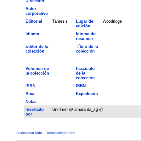
Dirección
Autor
corporativo
Editorial
Tamesis
Lugar de
Woodridge
edición
Idioma
Idioma del
resumen
Editor de la
Título de la
colección
colección
Volumen de
Fascículo
la colección
de la
colección
ISSN
ISBN
Área
Expedición
Notas
Insertado
Uni-Trier @ amaranta_sg @
por
Seleccionar todo
Deseleccionar todo