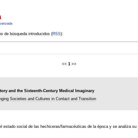
a
vanzada
ios de búsqueda introducidos (
RSS
):
<<
1
>>
tory and the Sixteenth-Century Medical Imaginary
nging Societies and Cultures in Contact and Transition
 el estado social de las hechiceras/farmacéuticas de la época y se analiza su