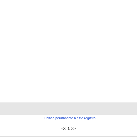
Enlace permanente a este registro
<<
1
>>