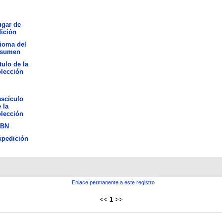
ugar de
ición
ioma del
esumen
tulo de la
lección
scículo
 la
lección
SBN
xpedición
Enlace permanente a este registro
<<
1
>>