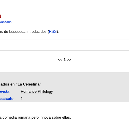
a
vanzada
ios de búsqueda introducidos (
RSS
):
<<
1
>>
ados en "La Celestina"
vista
Romance Philology
scículo
1
la comedia romana pero innova sobre ellas.