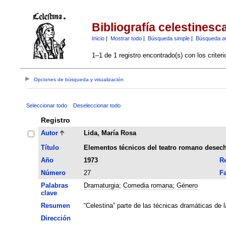
Bibliografía celestinesc
Inicio
|
Mostrar todo
|
Búsqueda simple
|
Búsqueda a
1–1 de 1 registro encontrado(s) con los criter
Opciones de búsqueda y visualización
Seleccionar todo
Deseleccionar todo
Registro
Autor
Lida, María Rosa
Título
Elementos técnicos del teatro romano desech
Año
1973
Re
Número
27
Fa
Palabras
Dramaturgia
;
Comedia romana
;
Género
clave
Resumen
“Celestina” parte de las técnicas dramáticas de 
Dirección