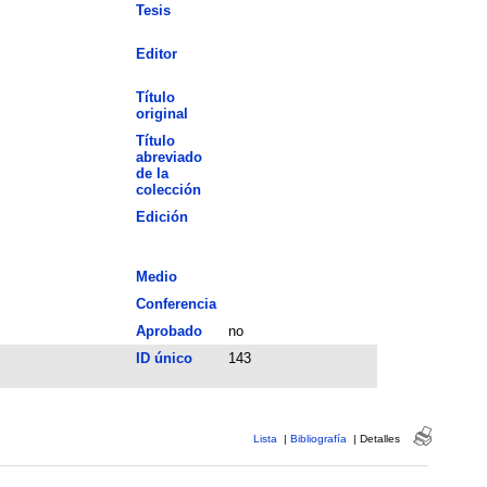
Tesis
Editor
Título
original
Título
abreviado
de la
colección
Edición
Medio
Conferencia
Aprobado
no
ID único
143
Lista
|
Bibliografía
|
Detalles