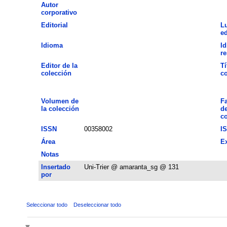
Autor
corporativo
Editorial
L
ed
Idioma
Id
r
Editor de la
Tí
colección
co
Volumen de
Fa
la colección
de
co
ISSN
00358002
I
Área
E
Notas
Insertado
Uni-Trier @ amaranta_sg @ 131
por
Seleccionar todo
Deseleccionar todo