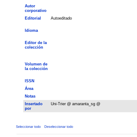
Autor
corporativo
Editorial
Autoeditado
Idioma
Editor de la
colección
Volumen de
la colección
ISSN
Área
Notas
Insertado
Uni-Trier @ amaranta_sg @
por
Seleccionar todo
Deseleccionar todo