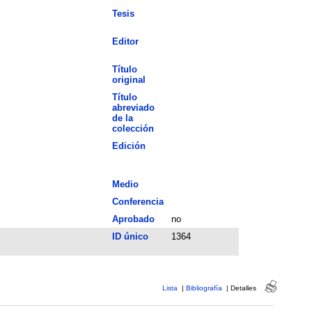
Tesis
Editor
Título
original
Título
abreviado
de la
colección
Edición
Medio
Conferencia
Aprobado
no
ID único
1364
Lista
|
Bibliografía
|
Detalles