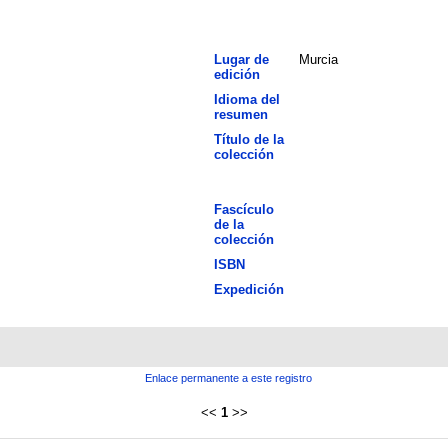
Lugar de
Murcia
edición
Idioma del
resumen
Título de la
colección
Fascículo
de la
colección
ISBN
Expedición
Enlace permanente a este registro
<<
1
>>