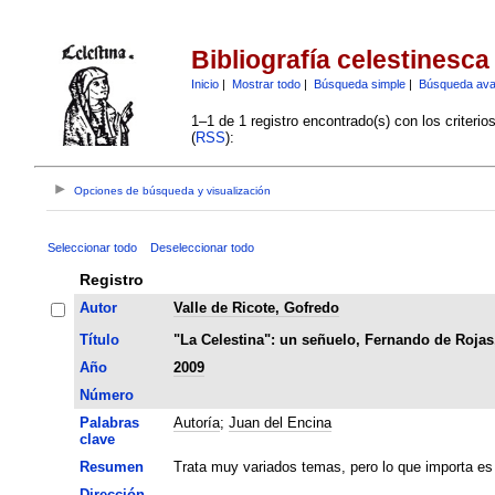
Bibliografía celestinesca
Inicio
|
Mostrar todo
|
Búsqueda simple
|
Búsqueda av
1–1 de 1 registro encontrado(s) con los criteri
(
RSS
):
Opciones de búsqueda y visualización
Seleccionar todo
Deseleccionar todo
Registro
Autor
Valle de Ricote, Gofredo
Título
"La Celestina": un señuelo, Fernando de Rojas
Año
2009
Número
Palabras
Autoría
;
Juan del Encina
clave
Resumen
Trata muy variados temas, pero lo que importa es
Dirección