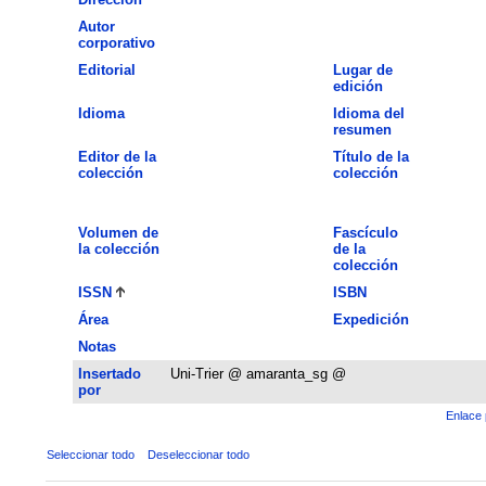
Autor
corporativo
Editorial
Lugar de
edición
Idioma
Idioma del
resumen
Editor de la
Título de la
colección
colección
Volumen de
Fascículo
la colección
de la
colección
ISSN
ISBN
Área
Expedición
Notas
Insertado
Uni-Trier @ amaranta_sg @
por
Enlace 
Seleccionar todo
Deseleccionar todo