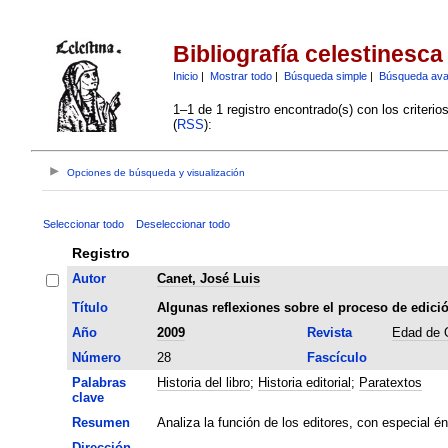
Bibliografía celestinesca
Inicio
|
Mostrar todo
|
Búsqueda simple
|
Búsqueda av
1–1 de 1 registro encontrado(s) con los criteri
(
RSS
):
Opciones de búsqueda y visualización
Seleccionar todo
Deseleccionar todo
Registro
Autor
Canet, José Luis
Título
Algunas reflexiones sobre el proceso de edición 
Año
2009
Revista
Edad de 
Número
28
Fascículo
Palabras
Historia del libro
;
Historia editorial
;
Paratextos
clave
Resumen
Analiza la función de los editores, con especial én
Dirección