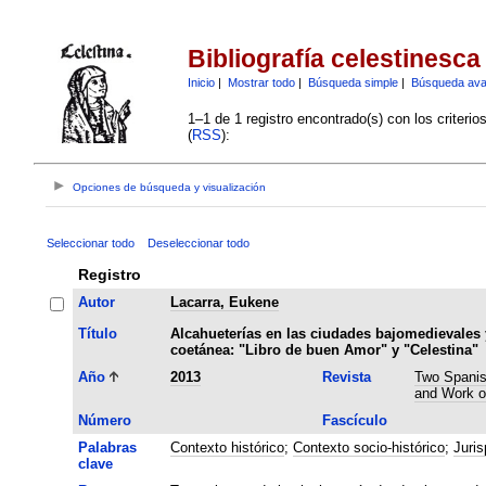
Bibliografía celestinesca
Inicio
|
Mostrar todo
|
Búsqueda simple
|
Búsqueda av
1–1 de 1 registro encontrado(s) con los criteri
(
RSS
):
Opciones de búsqueda y visualización
Seleccionar todo
Deseleccionar todo
Registro
Autor
Lacarra, Eukene
Título
Alcahueterías en las ciudades bajomedievales y
coetánea: "Libro de buen Amor" y "Celestina"
Año
2013
Revista
Two Spanish
and Work o
Número
Fascículo
Palabras
Contexto histórico
;
Contexto socio-histórico
;
Juris
clave