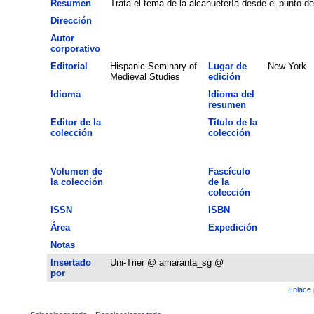
Resumen
Trata el tema de la alcahuetería desde el punto d
Dirección
Autor
corporativo
Editorial
Hispanic Seminary of
Lugar de
New York
Medieval Studies
edición
Idioma
Idioma del
resumen
Editor de la
Título de la
colección
colección
Volumen de
Fascículo
la colección
de la
colección
ISSN
ISBN
Área
Expedición
Notas
Insertado
Uni-Trier @ amaranta_sg @
por
Enlace 