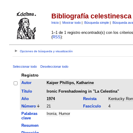
Bibliografía celestinesca
Inicio
|
Mostrar todo
|
Búsqueda simple
|
Búsqueda av
1–1 de 1 registro encontrado(s) con los criteri
(
RSS
):
Opciones de búsqueda y visualización
Seleccionar todo
Deseleccionar todo
Registro
Autor
Kaiper Phillips, Katharine
Título
Ironic Foreshadowing in "La Celestina"
Año
1974
Revista
Kentucky Rom
Número
21
Fascículo
4
Palabras
Ironía
;
Humor
clave
Resumen
Dirección