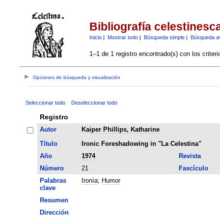
Bibliografía celestinesc
Inicio
|
Mostrar todo
|
Búsqueda simple
|
Búsqueda a
1–1 de 1 registro encontrado(s) con los criter
Opciones de búsqueda y visualización
Seleccionar todo
Deseleccionar todo
Registro
Autor
Kaiper Phillips, Katharine
Título
Ironic Foreshadowing in "La Celestina"
Año
1974
Revista
Número
21
Fascículo
Palabras
Ironía
;
Humor
clave
Resumen
Dirección