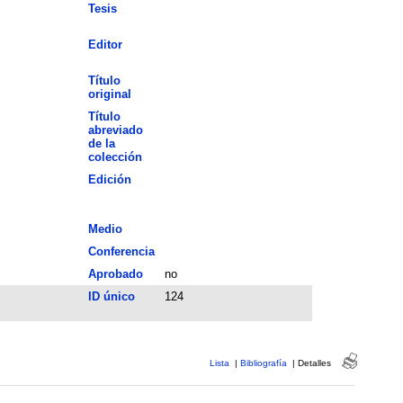
Tesis
Editor
Título
original
Título
abreviado
de la
colección
Edición
Medio
Conferencia
Aprobado
no
ID único
124
Lista
|
Bibliografía
|
Detalles