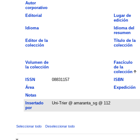
Autor
corporativo
Editorial
Lugar de
edición
Idioma
Idioma del
resumen
Editor de la
Título de la
colección
colección
Volumen de
Fascículo
la colección
de la
colección
ISSN
08831157
ISBN
Área
Expedición
Notas
Insertado
Uni-Trier @ amaranta_sg @ 112
por
Seleccionar todo
Deseleccionar todo