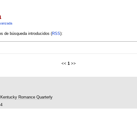
a
vanzada
ios de búsqueda introducidos (
RSS
):
<<
1
>>
Kentucky Romance Quarterly
4