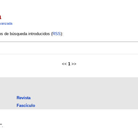
a
vanzada
ios de búsqueda introducidos (
RSS
):
<<
1
>>
Revista
Fascículo
”.