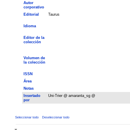
Autor
corporativo
Editorial
Taurus
Idioma
Editor de la
colección
Volumen de
la colección
ISSN
Área
Notas
Insertado
Uni-Trier @ amaranta_sg @
por
Seleccionar todo
Deseleccionar todo