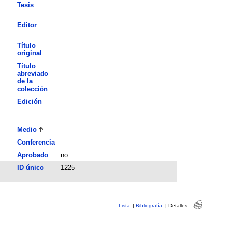
Tesis
Editor
Título
original
Título
abreviado
de la
colección
Edición
Medio
Conferencia
Aprobado
no
ID único
1225
Lista
|
Bibliografía
|
Detalles