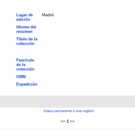
Lugar de
Madrid
edición
Idioma del
resumen
Título de la
colección
Fascículo
de la
colección
ISBN
Expedición
Enlace permanente a este registro
<<
1
>>