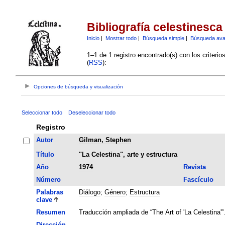
Bibliografía celestinesca
Inicio
|
Mostrar todo
|
Búsqueda simple
|
Búsqueda av
1–1 de 1 registro encontrado(s) con los criteri
(
RSS
):
Opciones de búsqueda y visualización
Seleccionar todo
Deseleccionar todo
Registro
Autor
Gilman, Stephen
Título
"La Celestina", arte y estructura
Año
1974
Revista
Número
Fascículo
Palabras
Diálogo
;
Género
;
Estructura
clave
Resumen
Traducción ampliada de “The Art of 'La Celestina'”
Dirección