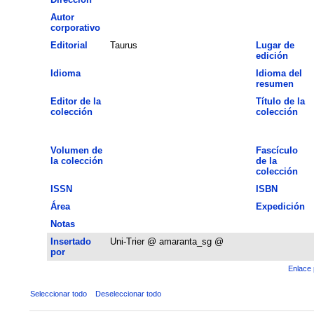
Autor
corporativo
Editorial
Taurus
Lugar de
edición
Idioma
Idioma del
resumen
Editor de la
Título de la
colección
colección
Volumen de
Fascículo
la colección
de la
colección
ISSN
ISBN
Área
Expedición
Notas
Insertado
Uni-Trier @ amaranta_sg @
por
Enlace 
Seleccionar todo
Deseleccionar todo