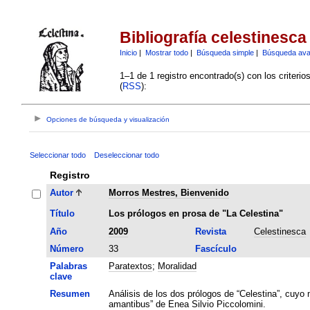
Bibliografía celestinesca
Inicio
|
Mostrar todo
|
Búsqueda simple
|
Búsqueda av
1–1 de 1 registro encontrado(s) con los criteri
(
RSS
):
Opciones de búsqueda y visualización
Seleccionar todo
Deseleccionar todo
Registro
Autor
Morros Mestres, Bienvenido
Título
Los prólogos en prosa de "La Celestina"
Año
2009
Revista
Celestinesca
Número
33
Fascículo
Palabras
Paratextos
;
Moralidad
clave
Resumen
Análisis de los dos prólogos de “Celestina”, cuyo m
amantibus” de Enea Silvio Piccolomini.