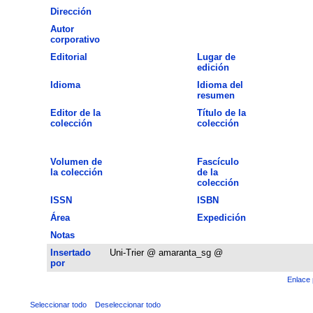
Dirección
Autor
corporativo
Editorial
Lugar de
edición
Idioma
Idioma del
resumen
Editor de la
Título de la
colección
colección
Volumen de
Fascículo
la colección
de la
colección
ISSN
ISBN
Área
Expedición
Notas
Insertado
Uni-Trier @ amaranta_sg @
por
Enlace 
Seleccionar todo
Deseleccionar todo