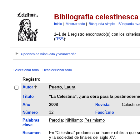
Bibliografía celestinesca
Inicio
|
Mostrar todo
|
Búsqueda simple
|
Búsqueda av
1–1 de 1 registro encontrado(s) con los criteri
(
RSS
):
Opciones de búsqueda y visualización
Seleccionar todo
Deseleccionar todo
Registro
Autor
Puerto, Laura
Título
"La Celestina", ¿una obra para la postmoderni
Año
2008
Revista
Celestine
Número
32
Fascículo
Palabras
Parodia
;
Nihilismo
;
Pesimismo
clave
Resumen
En “Celestina” predomina un humor nihilista que sub
y la sociedad de finales del siglo XV.