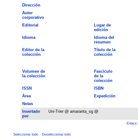
Dirección
Autor
corporativo
Editorial
Lugar de
edición
Idioma
Idioma del
resumen
Editor de la
Título de la
colección
colección
Volumen de
Fascículo
la colección
de la
colección
ISSN
ISBN
Área
Expedición
Notas
Insertado
Uni-Trier @ amaranta_sg @
por
Enlace 
Seleccionar todo
Deseleccionar todo