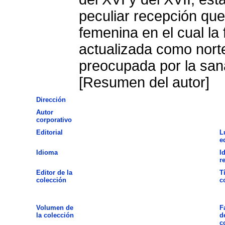
peculiar recepción qu
femenina en el cual la 
actualizada como norte
preocupada por la san
[Resumen del autor]
Dirección
Autor
corporativo
Editorial
L
e
Idioma
I
r
Editor de la
T
colección
c
Volumen de
F
la colección
d
c