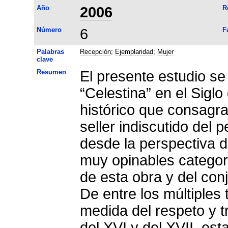
Año
2006
R
Número
6
F
Palabras
Recepción
;
Ejemplaridad
;
Mujer
clave
Resumen
El presente estudio se
“Celestina” en el Sig
histórico que consagra
seller indiscutido del 
desde la perspectiva d
muy opinables categor
de esta obra y del con
De entre los múltiples
medida del respeto y t
del XVI y del XVII, est