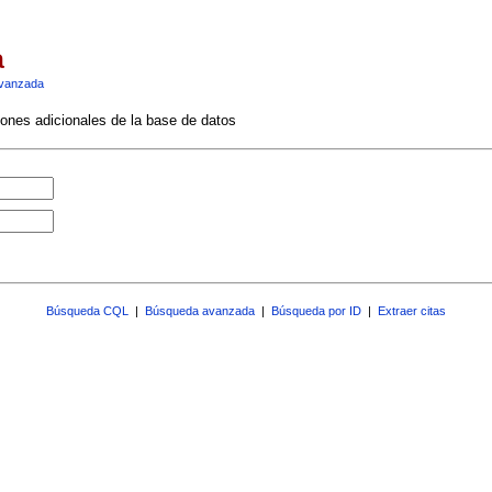
a
vanzada
ciones adicionales de la base de datos
Búsqueda CQL
|
Búsqueda avanzada
|
Búsqueda por ID
|
Extraer citas