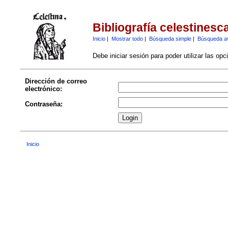
Bibliografía celestinesc
Inicio
|
Mostrar todo
|
Búsqueda simple
|
Búsqueda a
Debe iniciar sesión para poder utilizar las op
Dirección de correo
electrónico:
Contraseña:
Inicio