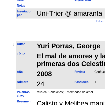
Notas
Insertado
Uni-Trier @ amaranta
por
Enlace 
Autor
Yuri Porras, George
Título
El mal de amores y l
primeras dos Celesti
Año
2008
Revista
Conflue
Número
24
Fascículo
1
Palabras
Música
;
Canciones
;
Enfermedad de amor
clave
Resumen
Calisto y Melibea manif