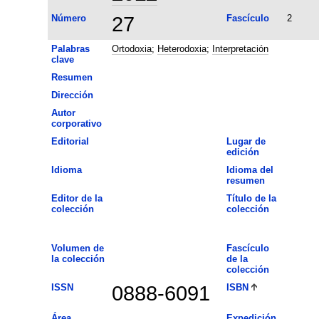
Número
27
Fascículo
2
Palabras
Ortodoxia
;
Heterodoxia
;
Interpretación
clave
Resumen
Dirección
Autor
corporativo
Editorial
Lugar de
edición
Idioma
Idioma del
resumen
Editor de la
Título de la
colección
colección
Volumen de
Fascículo
la colección
de la
colección
ISSN
0888-6091
ISBN
Área
Expedición