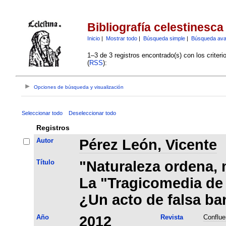
Bibliografía celestinesca
Inicio
|
Mostrar todo
|
Búsqueda simple
|
Búsqueda av
1–3 de 3 registros encontrado(s) con los criter
(
RSS
):
Opciones de búsqueda y visualización
Seleccionar todo
Deseleccionar todo
Registros
Autor
Pérez León, Vicente
Título
"Naturaleza ordena, 
La "Tragicomedia de 
¿Un acto de falsa b
Año
2012
Revista
Conflue