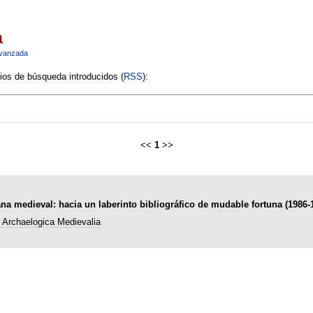
a
vanzada
rios de búsqueda introducidos (
RSS
):
<<
1
>>
lana medieval: hacia un laberinto bibliográfico de mudable fortuna (1986-
t Archaelogica Medievalia