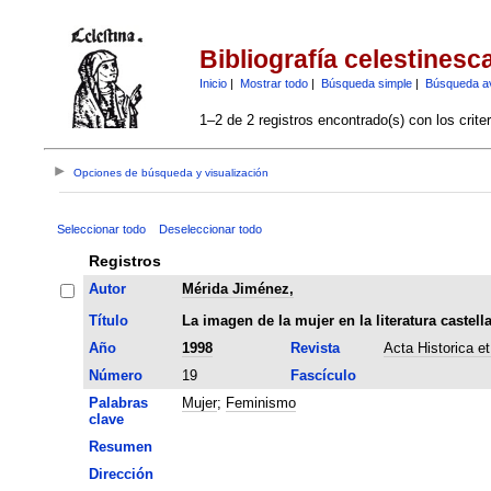
Bibliografía celestinesc
Inicio
|
Mostrar todo
|
Búsqueda simple
|
Búsqueda a
1–2 de 2 registros encontrado(s) con los crite
Opciones de búsqueda y visualización
Seleccionar todo
Deseleccionar todo
Registros
Autor
Mérida Jiménez,
Título
La imagen de la mujer en la literatura castel
Año
1998
Revista
Acta Historica e
Número
19
Fascículo
Palabras
Mujer
;
Feminismo
clave
Resumen
Dirección