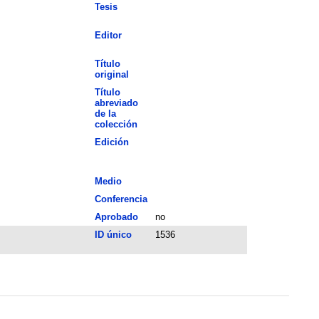
Tesis
Editor
Título
original
Título
abreviado
de la
colección
Edición
Medio
Conferencia
Aprobado
no
ID único
1536