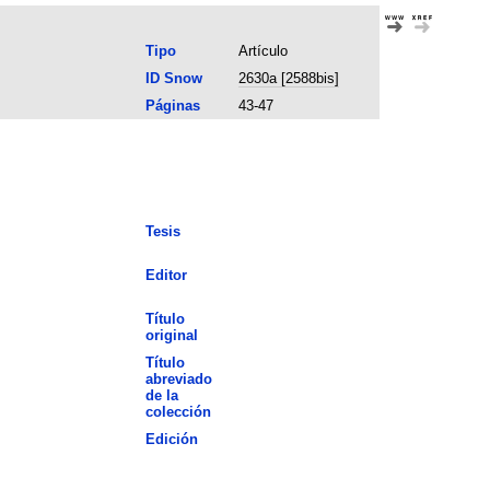
Tipo
Artículo
ID Snow
2630a [2588bis]
Páginas
43-47
Tesis
Editor
Título
original
Título
abreviado
de la
colección
Edición