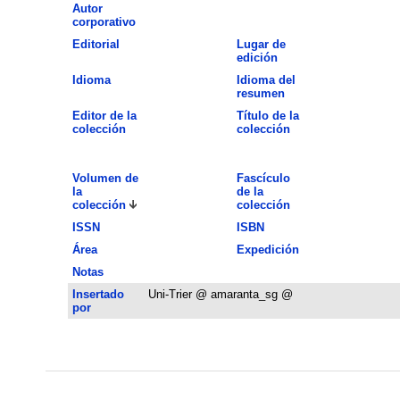
Autor
corporativo
Editorial
Lugar de
edición
Idioma
Idioma del
resumen
Editor de la
Título de la
colección
colección
Volumen de
Fascículo
la
de la
colección
colección
ISSN
ISBN
Área
Expedición
Notas
Insertado
Uni-Trier @ amaranta_sg @
por