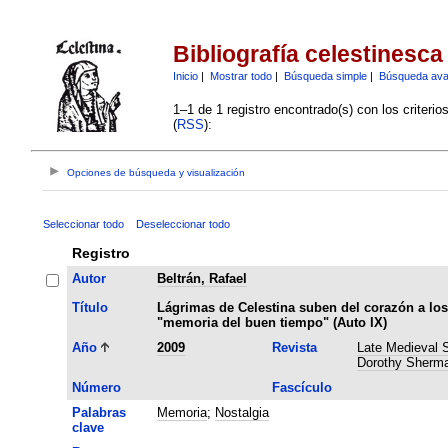
Bibliografía celestinesca
Inicio
|
Mostrar todo
|
Búsqueda simple
|
Búsqueda av
1–1 de 1 registro encontrado(s) con los criteri
(
RSS
):
Opciones de búsqueda y visualización
Seleccionar todo
Deseleccionar todo
Registro
Autor
Beltrán, Rafael
Título
Lágrimas de Celestina suben del corazón a los
"memoria del buen tiempo" (Auto IX)
Año
2009
Revista
Late Medieval S
Dorothy Sherma
Número
Fascículo
Palabras
Memoria
;
Nostalgia
clave