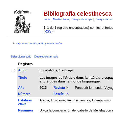
Bibliografía celestinesca
Inicio
|
Mostrar todo
|
Búsqueda simple
|
Búsqueda av
1–1 de 1 registro encontrado(s) con los criteri
(
RSS
):
Opciones de búsqueda y visualización
Seleccionar todo
Deseleccionar todo
Registro
Autor
López-Ríos, Santiago
Título
Les images de l'Arabie dans la littérature es
et préjugés dans le monde hispanique
Año
2013
Revista
Parcourir le monde. Voya
Número
Fascículo
Palabras
Arabia
;
Exotismo
;
Reminiscencias
;
Orientalismo
clave
Resumen
Ubica la comparación del cabello de Melieba con e