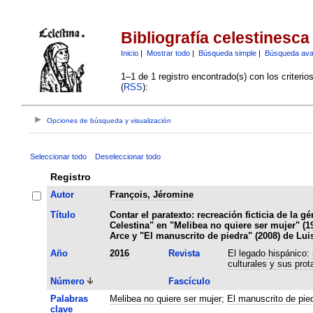
Bibliografía celestinesca
Inicio
|
Mostrar todo
|
Búsqueda simple
|
Búsqueda av
1–1 de 1 registro encontrado(s) con los criteri
(
RSS
):
Opciones de búsqueda y visualización
Seleccionar todo
Deseleccionar todo
Registro
Autor
François, Jéromine
Título
Contar el paratexto: recreación ficticia de la g
Celestina" en "Melibea no quiere ser mujer" (1
Arce y "El manuscrito de piedra" (2008) de Lu
Año
2016
Revista
El legado hispánico:
culturales y sus prot
Número
Fascículo
Palabras
Melibea no quiere ser mujer
;
El manuscrito de pie
clave