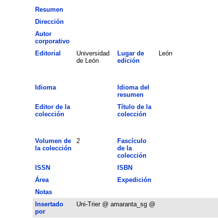
Resumen
Dirección
Autor
corporativo
Editorial
Universidad
Lugar de
León
de León
edición
Idioma
Idioma del
resumen
Editor de la
Título de la
colección
colección
Volumen de
2
Fascículo
la colección
de la
colección
ISSN
ISBN
Área
Expedición
Notas
Insertado
Uni-Trier @ amaranta_sg @
por