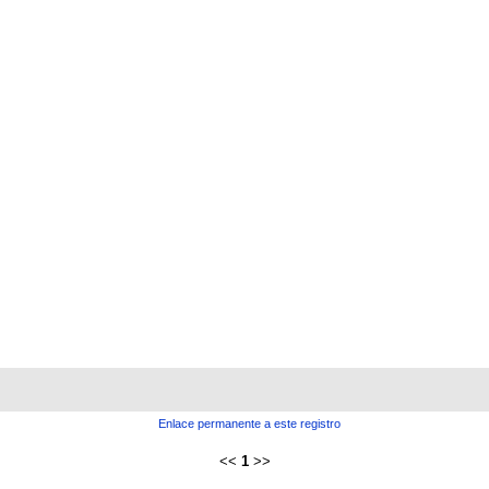
Enlace permanente a este registro
<<
1
>>