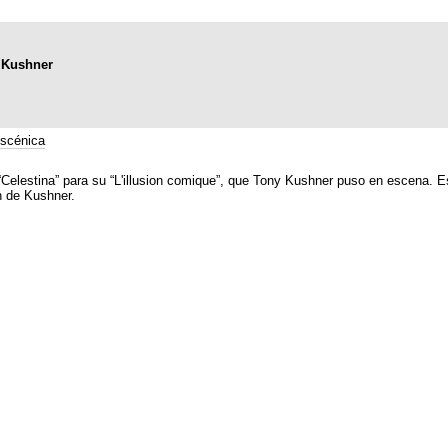
y Kushner
scénica
 “Celestina” para su “L'illusion comique”, que Tony Kushner puso en escena. Es
n de Kushner.