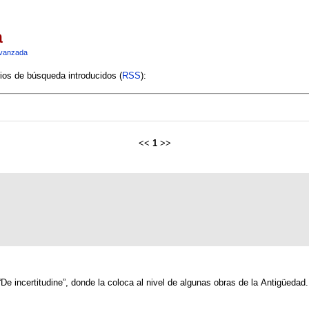
a
vanzada
rios de búsqueda introducidos (
RSS
):
<<
1
>>
De incertitudine”, donde la coloca al nivel de algunas obras de la Antigüedad.