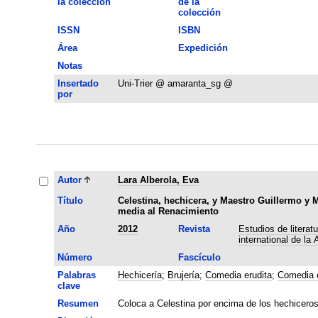
la colección
de la
colección
ISSN
ISBN
Área
Expedición
Notas
Insertado
Uni-Trier @ amaranta_sg @
por
Autor
Lara Alberola, Eva
Título
Celestina, hechicera, y Maestro Guillermo y 
media al Renacimiento
Año
2012
Revista
Estudios de literat
international de la
Número
Fascículo
Palabras
Hechicería
;
Brujería
;
Comedia erudita
;
Comedia c
clave
Resumen
Coloca a Celestina por encima de los hechicero