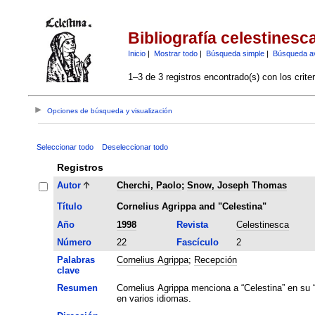
Bibliografía celestinesc
Inicio
|
Mostrar todo
|
Búsqueda simple
|
Búsqueda a
1–3 de 3 registros encontrado(s) con los crite
Opciones de búsqueda y visualización
Seleccionar todo
Deseleccionar todo
Registros
Autor
Cherchi, Paolo
;
Snow, Joseph Thomas
Título
Cornelius Agrippa and "Celestina"
Año
1998
Revista
Celestinesca
Número
22
Fascículo
2
Palabras
Cornelius Agrippa
;
Recepción
clave
Resumen
Cornelius Agrippa menciona a “Celestina” en su “
en varios idiomas.