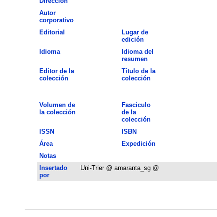
Dirección
Autor
corporativo
Editorial
Lugar de
edición
Idioma
Idioma del
resumen
Editor de la
Título de la
colección
colección
Volumen de
Fascículo
la colección
de la
colección
ISSN
ISBN
Área
Expedición
Notas
Insertado
Uni-Trier @ amaranta_sg @
por