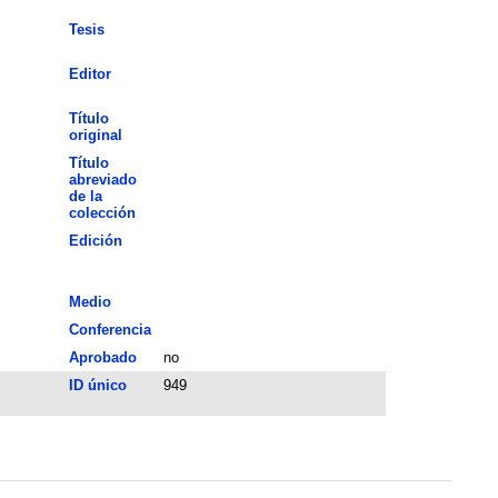
Tesis
Editor
Título
original
Título
abreviado
de la
colección
Edición
Medio
Conferencia
Aprobado
no
ID único
949