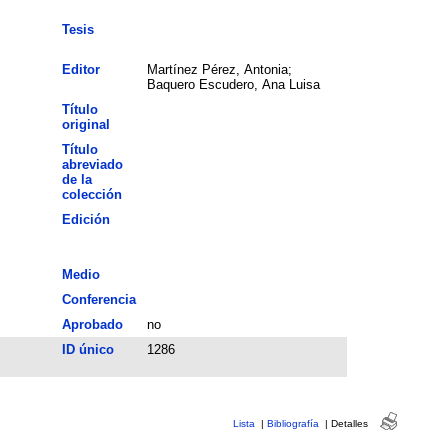
Tesis
Editor
Martínez Pérez, Antonia;
Baquero Escudero, Ana Luisa
Título
original
Título
abreviado
de la
colección
Edición
Medio
Conferencia
Aprobado
no
ID único
1286
Lista
|
Bibliografía
|
Detalles