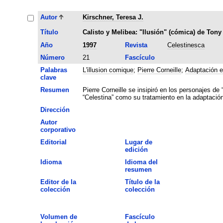
Autor
Kirschner, Teresa J.
Título
Calisto y Melibea: "Ilusión" (cómica) de Ton
Año
1997
Revista
Celestinesca
Número
21
Fascículo
Palabras
L'illusion comique
;
Pierre Corneille
;
Adaptación e
clave
Resumen
Pierre Corneille se insipiró en los personajes de
“Celestina” como su tratamiento en la adaptació
Dirección
Autor
corporativo
Editorial
Lugar de
edición
Idioma
Idioma del
resumen
Editor de la
Título de la
colección
colección
Volumen de
Fascículo