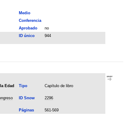
Medio
Conferencia
Aprobado
no
ID único
944
 la Edad
Tipo
Capítulo de libro
congreso
ID Snow
2296
Páginas
561-569